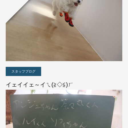
スタッフブログ
イェイイェ～イㄟ(≧◇≦)ㄏ