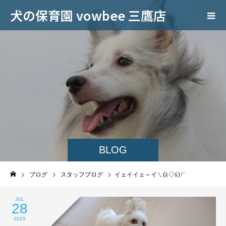
犬の保育園 vowbee 三鷹店
BLOG
ブログ
スタッフブログ
イェイイェ～イㄟ(≧◇≦)ㄏ
JUL
28
2025