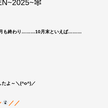
N~2025~🕸
0月も終わり………10月末といえば………
よ～＼(^o^)／
ン
／／