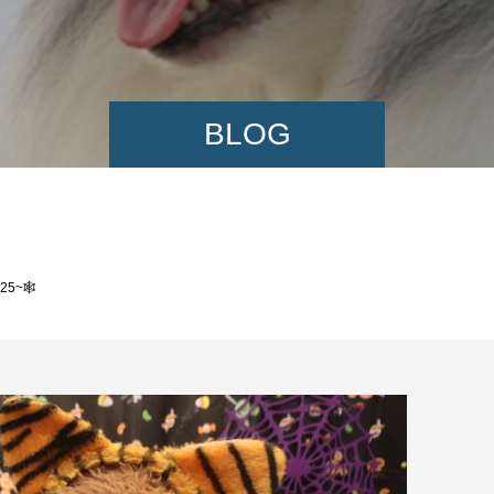
BLOG
25~🕸