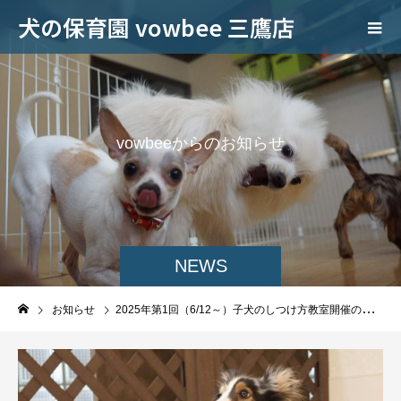
犬の保育園 vowbee 三鷹店
v
o
w
b
e
e
か
ら
の
お
知
ら
せ
NEWS
お知らせ
2025年第1回（6/12～）子犬のしつけ方教室開催のお知らせ