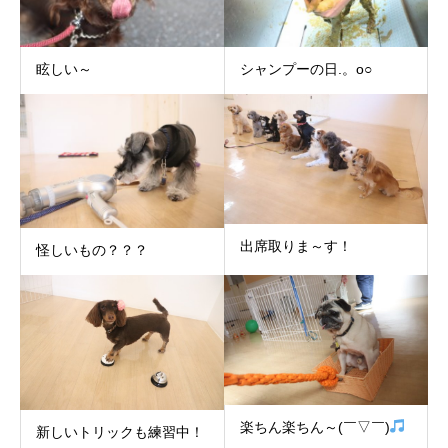
眩しい～
シャンプーの日.。o○
出席取りま～す！
怪しいもの？？？
楽ちん楽ちん～(￣▽￣)
新しいトリックも練習中！