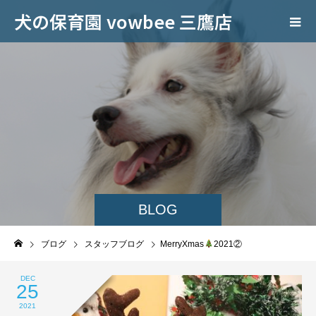
犬の保育園 vowbee 三鷹店
BLOG
ブログ
スタッフブログ
MerryXmas
2021②
DEC
25
2021