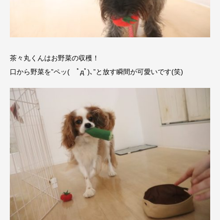
茶々丸くんはお野菜の収穫！
口から野菜を”ペッ( ﾟдﾟ)､”と放す瞬間が可愛いです(笑)