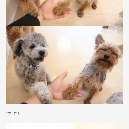
”アゴ”！