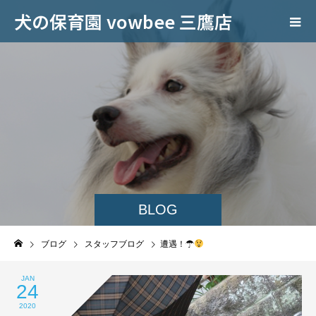
犬の保育園 vowbee 三鷹店
BLOG
ブログ
スタッフブログ
遭遇！☂
JAN
24
2020