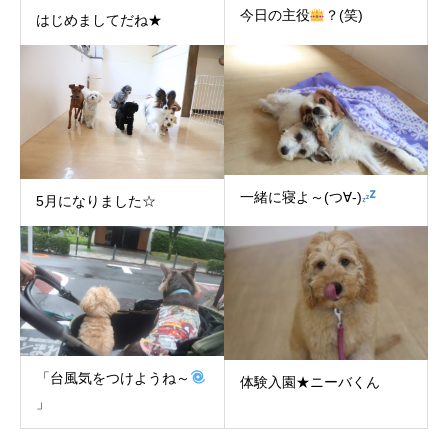
今日の主役
？(笑)
はじめましてだね★
一緒に寝よ～(つ∀-)
5月になりました☆
「台風気をつけようね～
体験入園★ニーバくん
」