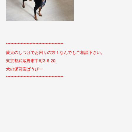
***************************************
愛犬のしつけでお困りの方！なんでもご相談下さい。
東京都武蔵野市中町3-6-20
犬の保育園ばうびー
***************************************