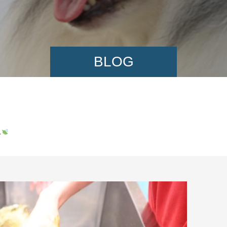
BLOG
…